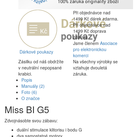
Při objednávce nad
1499 Kč dárek zdarma.
Při objednávce nad
1499 Kč doprava
zdarma.
Jsme členem
Asociace
pro elektronickou
Dárkové poukazy
komerci
Zásilku od náš obdržíte
Na všechny výrobky se
v neutrální nepopsané
vztahuje dvouletá
krabici.
záruka.
Popis
Manuály
(2)
Foto
(6)
O značce
Miss BI G5
Zdvojnásobte svou zábavu:
duální stimulace klitorisu i bodu G
dva samostatné motory