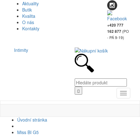
Aktuality
Butik
Kvalita
O nás
+420 777
Kontakty
(PO
162 877
- PÁ 9-19)
Intimity
Toggle
navigati
Úvodní stránka
Miss BI G5