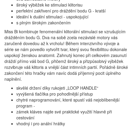
široký výběžek ke stimulaci klitorisu
perfektní zakřivení pro dráždění bodu G - kratší
ideální k duální stimulaci - uspokojující
s plným širokým zakončením
Miss Bi kombinuje fenomenální klitorální stimulaci se vzrušujícím
drážděním bodu G. Dva na sobě zcela nezávislé motory vás
zaručeně dovedou až k vrcholu! Během intenzivního vývoje a
série se nám povedlo vytvořit tvar, který svou flexibilitou dokonale
uspokojí ženskou anatomii. Zahnutý konec při celkovém zasunutí
dráždí přímo váš bod G, přičemž široký a přizpůsobivý výběžek
rozvibruje váš klitoris a vnější část intimních partií. Pořádně široké
zakončení této hračky vám navíc dodá příjemný pocit úplného
naplnění.
skvělé držení díky rukojeti „LOOP HANDLE“
vyvýšená tlačítka pro pohodlnější přístup
chytré naprogramování, které spustí váš nejoblíbenější
program -
zámek kláves najde své praktické využití hlavně při
cestování
vhodný i pro anální hrátky