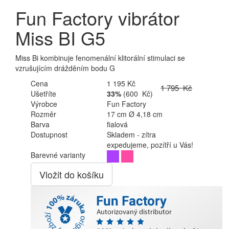
Fun Factory vibrátor
Miss BI G5
Miss Bi kombinuje fenomenální klitorální stimulaci se
vzrušujícím drážděním bodu G
Cena
1 195 Kč
1 795 Kč
Ušetříte
33%
(600 Kč)
Výrobce
Fun Factory
Rozměr
17 cm Ø 4,18 cm
Barva
fialová
Dostupnost
Skladem - zítra
expedujeme, pozítří u Vás!
Barevné varianty
Vložit do košíku