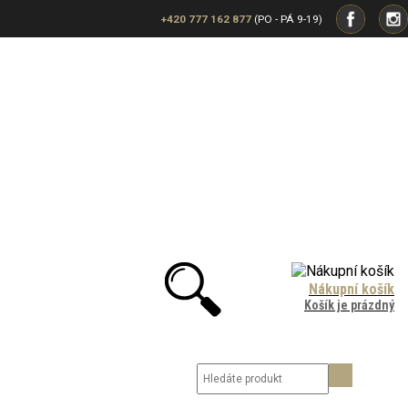
+420 777 162 877
(PO - PÁ 9-19)
Nákupní košík
Košík je prázdný