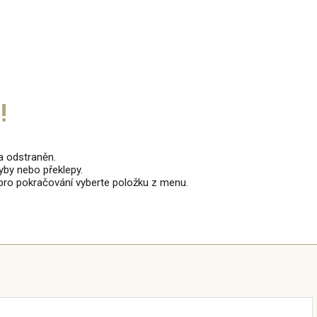
!
a odstraněn.
by nebo překlepy.
i pro pokračování vyberte položku z menu.