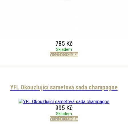
785 Kč
Skladem
Vložit do košíku
YFL Okouzlující sametová sada champagne
995 Kč
Skladem
Vložit do košíku