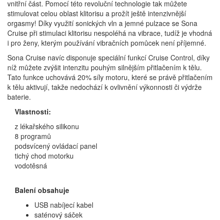
vnitřní část. Pomocí této revoluční technologie tak můžete
stimulovat celou oblast klitorisu a prožít ještě intenzivnější
orgasmy! Díky využití sonických vln a jemné pulzace se Sona
Cruise při stimulaci klitorisu nespoléhá na vibrace, tudíž je vhodná
i pro ženy, kterým používání vibračních pomůcek není příjemné.
Sona Cruise navíc disponuje speciální funkcí Cruise Control, díky
níž můžete zvýšit intenzitu pouhým silnějším přitlačením k tělu.
Tato funkce uchovává 20% síly motoru, které se právě přitlačením
k tělu aktivují, takže nedochází k ovlivnění výkonnosti či výdrže
baterie.
Vlastnosti:
z lékařského silikonu
8 programů
podsvícený ovládací panel
tichý chod motorku
vodotěsná
Balení obsahuje
USB nabíjecí kabel
saténový sáček