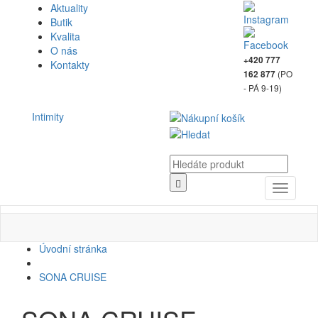
Aktuality
Butik
Kvalita
O nás
+420 777
Kontakty
(PO
162 877
- PÁ 9-19)
Intimity
Toggle
navigati
Úvodní stránka
SONA CRUISE