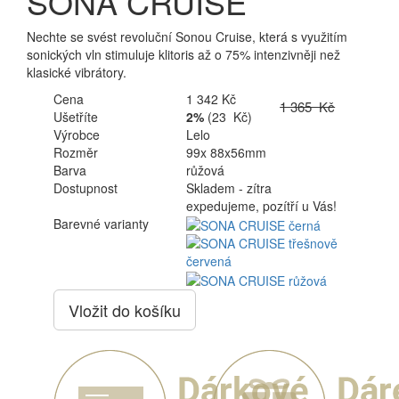
SONA CRUISE
Nechte se svést revoluční Sonou Cruise, která s využitím
sonických vln stimuluje klitoris až o 75% intenzivněji než
klasické vibrátory.
Cena
1 342 Kč
1 365 Kč
Ušetříte
2%
(23 Kč)
Výrobce
Lelo
Rozměr
99x 88x56mm
Barva
růžová
Dostupnost
Skladem - zítra
expedujeme, pozítří u Vás!
Barevné varianty
Vložit do košíku