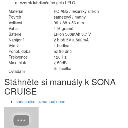
vzorek lubrikačního gelu LELO
Materiál
PC-ABS / lékařský silikon
Povrch
sametový / matný
Velikost
99 x 88 x 56 mm
Váha
116 gramů
Baterie
Li-Ion 500mAh 3.7 V
Nabíjení
2 h při 5V a 500mA
Výdrž
1 hodina
Pohot. doba
až 90 dnů
Frekvence
120 Hz
Max. hluk
< 50dB
tří tlačítka
Ovládání
Stáhněte si manuály k SONA
CRUISE
sonacruise_czmanual.docx