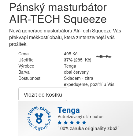
Pánský masturbátor
AIR-TECH Squeeze
Nová generace masturbátoru Air-Tech Squeeze Vás
překvapí měkkostí obalu, která zintenzivnější váš
prožitek.
Cena
495 Kč
780 Kč
Ušetříte
37%
(285 Kč)
Výrobce
Tenga
Barva
obal červený
Dostupnost
Skladem - zítra
expedujeme, pozítří u Vás!
Vložit do košíku