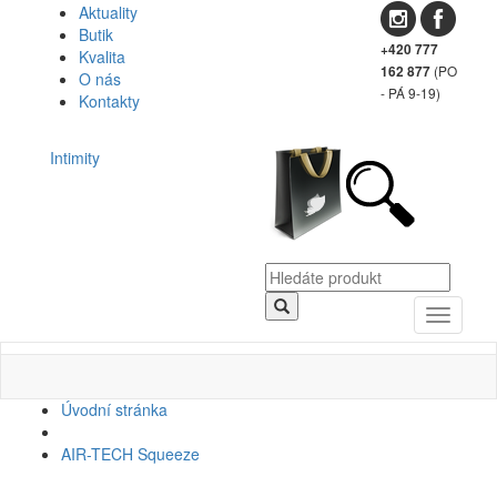
Aktuality
Butik
+420 777
Kvalita
(PO
162 877
O nás
- PÁ 9-19)
Kontakty
Intimity
Toggle
navigati
Úvodní stránka
AIR-TECH Squeeze