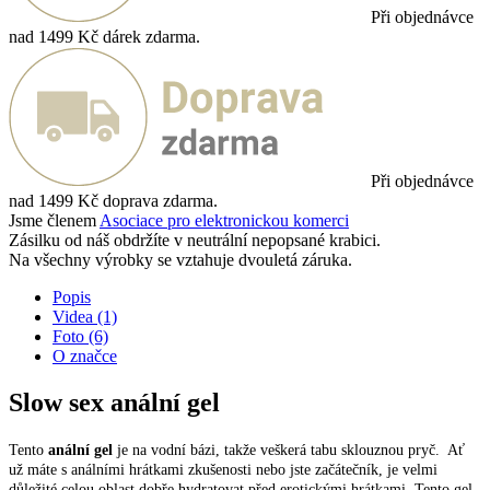
Při objednávce
nad 1499 Kč dárek zdarma.
Při objednávce
nad 1499 Kč doprava zdarma.
Jsme členem
Asociace pro elektronickou komerci
Zásilku od náš obdržíte v neutrální nepopsané krabici.
Na všechny výrobky se vztahuje dvouletá záruka.
Popis
Videa
(1)
Foto
(6)
O značce
Slow sex anální gel
Tento
anální gel
je na vodní bázi, takže veškerá tabu sklouznou pryč. Ať
už máte s análními hrátkami zkušenosti nebo jste začátečník, je velmi
důležité celou oblast dobře hydratovat před erotickými hrátkami. Tento gel