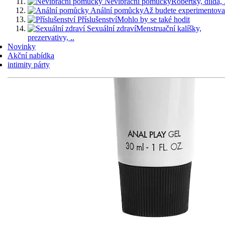
Nevibrační pomůcky
Robertky, dilda, 
Anální pomůcky
Až budete experimentova
Příslušenství
Mohlo by se také hodit
Sexuální zdraví
Menstruační kalíšky,
prezervativy, ..
Novinky
Akční nabídka
intimity párty