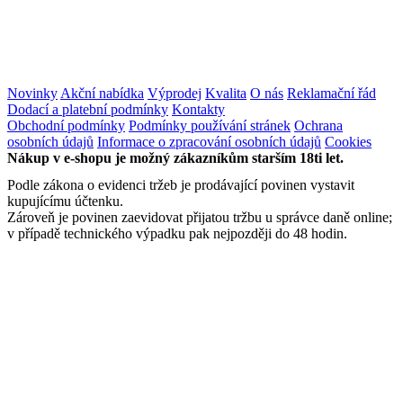
Novinky
Akční nabídka
Výprodej
Kvalita
O nás
Reklamační řád
Dodací a platební podmínky
Kontakty
Obchodní podmínky
Podmínky používání stránek
Ochrana
osobních údajů
Informace o zpracování osobních údajů
Cookies
Nákup v e-shopu je možný zákazníkům starším 18ti let.
Podle zákona o evidenci tržeb je prodávající povinen vystavit
kupujícímu účtenku.
Zároveň je povinen zaevidovat přijatou tržbu u správce daně online;
v případě technického výpadku pak nejpozději do 48 hodin.