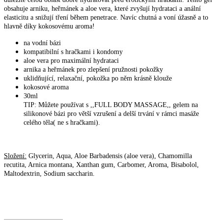
obsahuje arniku, heřmánek a aloe vera, které zvyšují hydrataci a anální
elasticitu a snižují tření během penetrace. Navíc chutná a voní úžasně a to
hlavně díky kokosovému aroma!
na vodní bázi
kompatibilní s hračkami i kondomy
aloe vera pro maximální hydrataci
arnika a heřmánek pro zlepšení pružnosti pokožky
uklidňující, relaxační, pokožka po něm krásně klouže
kokosové aroma
30ml
TIP: Můžete používat s ,,FULL BODY MASSAGE,, gelem na
silikonové bázi pro větší vzrušení a delší trvání v rámci masáže
celého těla( ne s hračkami).
Složení:
Glycerin, Aqua, Aloe Barbadensis (aloe vera), Chamomilla
recutita, Arnica montana, Xanthan gum, Carbomer, Aroma, Bisabolol,
Maltodextrin, Sodium saccharin.