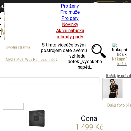
Pro ženy
Aktuality
Butik
Kvalita
O nás
Kontakty
Pro muže
Pro páry
Toggle navigation
Novinky
MAZE Multi-Way Harness hnědý
Akční nabídka
intimity párty
S tímto víceúčelovým
Úvodní stránka
postrojem dáte svému
vzhledu
Nákupní
MAZE Multi-Way Harness hnědý
dotek ,,vysokého
košík
napětí,,
Košík je práz
Další foto (4)
Cena
1 499 Kč