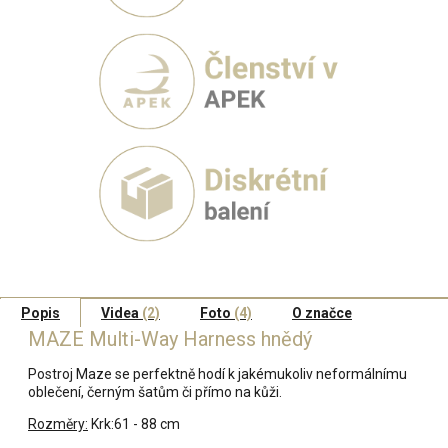
Popis
Videa
(2)
Foto
(4)
O značce
MAZE Multi-Way Harness hnědý
Postroj Maze se perfektně hodí k jakémukoliv neformálnímu
oblečení, černým šatům či přímo na kůži.
Rozměry:
Krk:61 - 88 cm