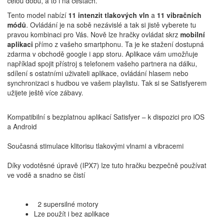
celou dobu, a to i na cestách.
Tento model nabízí
11 intenzit tlakových vln
a
11 vibračních
módů
. Ovládání je na sobě nezávislé a tak si jistě vyberete tu
pravou kombinaci pro Vás. Nově lze hračky ovládat skrz
mobilní
aplikaci
přímo z vašeho smartphonu. Ta je ke stažení dostupná
zdarma v obchodě google i app storu. Aplikace vám umožňuje
například spojit přístroj s telefonem vašeho partnera na dálku,
sdílení s ostatními uživateli aplikace, ovládání hlasem nebo
synchronizaci s hudbou ve vašem playlistu. Tak si se Satisfyerem
užijete ještě více zábavy.
Kompatibilní s bezplatnou aplikací Satisfyer – k dispozici pro iOS
a Android
Současná stimulace klitorisu tlakovými vlnami a vibracemi
Díky vodotěsné úpravě (IPX7) lze tuto hračku bezpečně používat
ve vodě a snadno se čistí
2 supersilné motory
Lze použít i bez aplikace