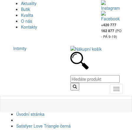
Aktuality
Butik
Kvalita
O nás
+420 777
Kontakty
(PO
162 877
- PÁ 9-19)
Intimity
Toggle
navigati
Úvodní stránka
Satisfyer Love Triangle černá