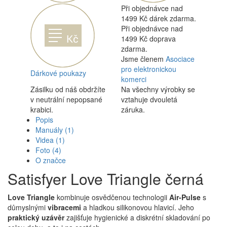
Při objednávce nad
1499 Kč dárek zdarma.
Při objednávce nad
1499 Kč doprava
zdarma.
Jsme členem
Asociace
pro elektronickou
Dárkové poukazy
komerci
Zásilku od náš obdržíte
Na všechny výrobky se
v neutrální nepopsané
vztahuje dvouletá
krabici.
záruka.
Popis
Manuály
(1)
Videa
(1)
Foto
(4)
O značce
Satisfyer Love Triangle černá
Love Triangle
kombinuje osvědčenou technologii
Air-Pulse
s
důmyslnými
vibracemi
a hladkou silikonovou hlavicí. Jeho
praktický uzávěr
zajišťuje hygienické a diskrétní skladování po