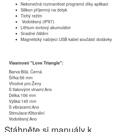
Nekonečná rozmanitost programů díky aplikaci
Silikon příjemný na dotyk
Tichý režim
Vodotěsný (IPX7)
Lithium-iontový akumulátor
Snadné čištění
Magnetický nabíjecí USB kabel součástí dodávky
Vlastnosti "Love Triangle":
Barva:Bílá, Černá
Šířka:56 mm
Vhodné pro:Ženy
S tlakovými vlnami:Ano
Délka:106 mm
Výška:145 mm
S vibracemi:Ano
Stimulace:Klitorální
Vodotěsný:Ano
Stáhněte si manuály k