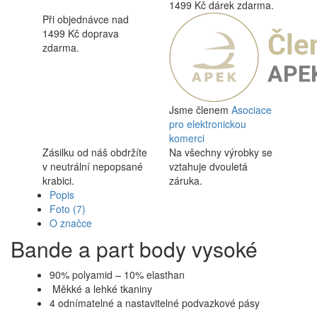
1499 Kč dárek zdarma.
Při objednávce nad
1499 Kč doprava
zdarma.
Jsme členem
Asociace
pro elektronickou
komerci
Zásilku od náš obdržíte
Na všechny výrobky se
v neutrální nepopsané
vztahuje dvouletá
krabici.
záruka.
Popis
Foto
(7)
O značce
Bande a part body vysoké
90% polyamid – 10% elasthan
Měkké a lehké tkaniny
4 odnímatelné a nastavitelné podvazkové pásy