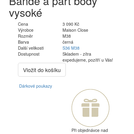
Bande a part body
vysoké
Cena
3 090 Kč
Výrobce
Maison Close
Rozměr
M38
Barva
černá
Další velikosti
S36
M38
Dostupnost
Skladem - zítra
expedujeme, pozítří u Vás!
Vložit do košíku
Dárkové poukazy
Při objednávce nad