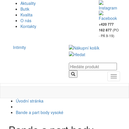
Aktuality
Butik
Kvalita
O nás
+420 777
Kontakty
(PO
162 877
- PÁ 9-19)
Intimity
Toggle
navigati
Úvodní stránka
Bande a part body vysoké