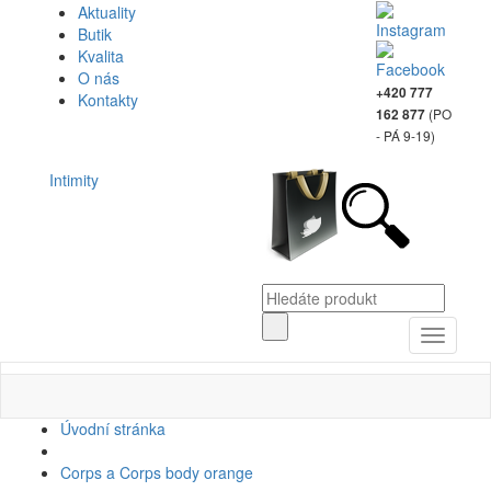
Aktuality
Butik
Kvalita
O nás
+420 777
Kontakty
(PO
162 877
- PÁ 9-19)
Intimity
Toggle
navigati
Úvodní stránka
Corps a Corps body orange