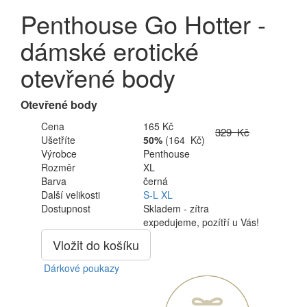
Penthouse Go Hotter -
dámské erotické
otevřené body
Otevřené body
Cena
165 Kč
329 Kč
Ušetříte
50%
(164 Kč)
Výrobce
Penthouse
Rozměr
XL
Barva
černá
Další velikosti
S-L
XL
Dostupnost
Skladem - zítra
expedujeme, pozítří u Vás!
Vložit do košíku
Dárkové poukazy