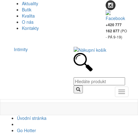
Aktuality
Butik
Kvalita
O nás
+420 777
Kontakty
(PO
162 877
- PÁ 9-19)
Intimity
Toggle
navigati
Úvodní stránka
Go Hotter