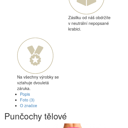
Zásilku od náš obdržíte
v neutrální nepopsané
krabici.
Na všechny výrobky se
vztahuje dvouletá
záruka.
Popis
Foto
(3)
O značce
Punčochy tělové