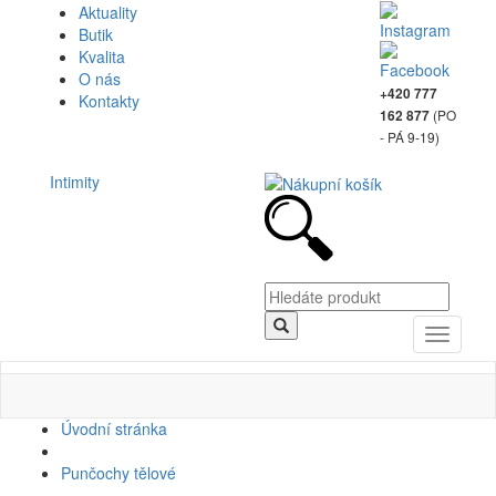
Aktuality
Butik
Kvalita
O nás
+420 777
Kontakty
(PO
162 877
- PÁ 9-19)
Intimity
Toggle
navigati
Úvodní stránka
Punčochy tělové