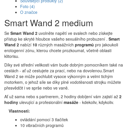
Související produkty
(2)
Foto
(4)
O značce
Smart Wand 2 medium
Se
Smart Wand 2
uvolněte napětí ve svalech nebo získejte
přístup ke skryté hloubce vašeho sexuálního probuzení .
Smart
Wand 2
nabízí
10
různých masážních
programů
pro jakoukoli
erotogenní zónu, kterou chcete prozkoumat, včetně oblasti
klitorisu.
Díky své střední velikosti vám bude dobrým pomocníkem také na
cestách - ať už cestujete za prací, nebo na dovolenou.Smart
Wand 2 se může pochlubit vysoce výkonným a velmi tichým
motorkem, o jehož síle se díky plné vodotěsnosti strojku můžete
přesvědčit i ve sprše nebo ve vaně.
Ať už sama nebo s partnerem, 2 hodiny dobíjení vám zajistí až
2
hodiny
ulevující a profesionální
masáže
- kdekoliv, kdykoliv.
Vlastnosti:
ovládání pomocí 3 tlačítek
10 vibračních programů