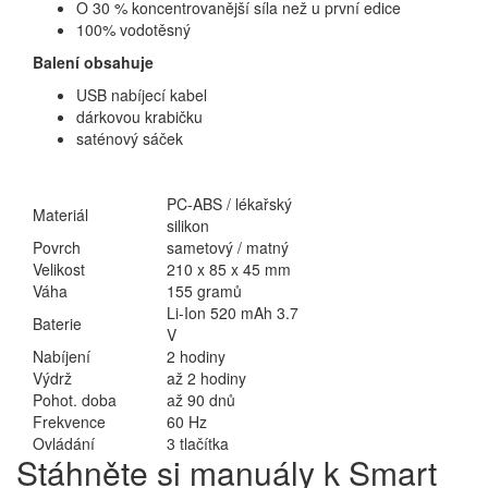
O 30 % koncentrovanější síla než u první edice
100% vodotěsný
Balení obsahuje
USB nabíjecí kabel
dárkovou krabičku
saténový sáček
PC-ABS / lékařský
Materiál
silikon
Povrch
sametový / matný
Velikost
210 x 85 x 45 mm
Váha
155 gramů
Li-Ion 520 mAh 3.7
Baterie
V
Nabíjení
2 hodiny
Výdrž
až 2 hodiny
Pohot. doba
až 90 dnů
Frekvence
60 Hz
Ovládání
3 tlačítka
Stáhněte si manuály k Smart