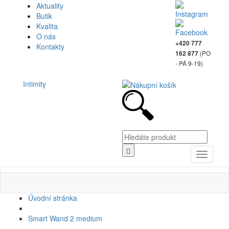
Aktuality
Butik
Kvalita
O nás
+420 777
Kontakty
(PO
162 877
- PÁ 9-19)
Intimity
Toggle
navigati
Úvodní stránka
Smart Wand 2 medium