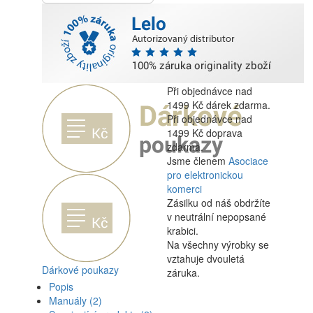
Při objednávce nad
1499 Kč dárek zdarma.
Při objednávce nad
1499 Kč doprava
zdarma.
Jsme členem
Asociace
pro elektronickou
komerci
Zásilku od náš obdržíte
v neutrální nepopsané
krabici.
Na všechny výrobky se
vztahuje dvouletá
Dárkové poukazy
záruka.
Popis
Manuály
(2)