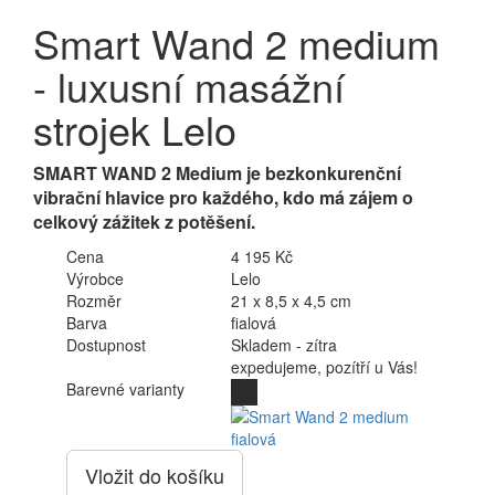
Smart Wand 2 medium
- luxusní masážní
strojek Lelo
SMART WAND 2 Medium je bezkonkurenční
vibrační hlavice pro každého, kdo má zájem o
celkový zážitek z potěšení.
Cena
4 195 Kč
Výrobce
Lelo
Rozměr
21 x 8,5 x 4,5 cm
Barva
fialová
Dostupnost
Skladem - zítra
expedujeme, pozítří u Vás!
Barevné varianty
Vložit do košíku