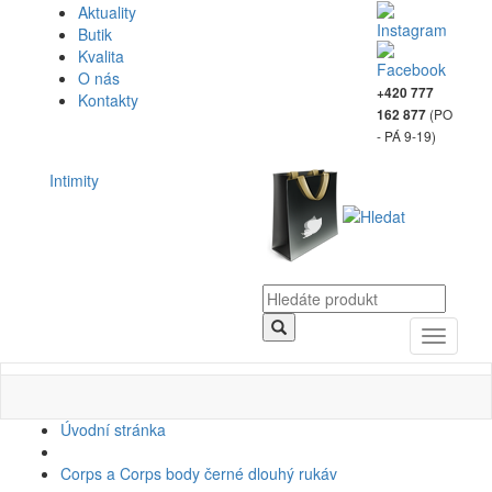
Aktuality
Butik
Kvalita
O nás
+420 777
Kontakty
(PO
162 877
- PÁ 9-19)
Intimity
Toggle
navigati
Úvodní stránka
Corps a Corps body černé dlouhý rukáv