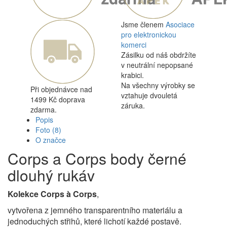
Jsme členem
Asociace
pro elektronickou
komerci
Zásilku od náš obdržíte
v neutrální nepopsané
krabici.
Na všechny výrobky se
Při objednávce nad
vztahuje dvouletá
1499 Kč doprava
záruka.
zdarma.
Popis
Foto
(8)
O značce
Corps a Corps body černé
dlouhý rukáv
Kolekce Corps à Corps
,
vytvořena z jemného transparentního materiálu a
jednoduchých střihů, které lichotí každé postavě.