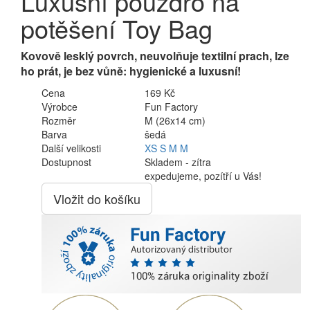
Luxusní pouzdro na
potěšení Toy Bag
Kovově lesklý povrch, neuvolňuje textilní prach, lze
ho prát, je bez vůně: hygienické a luxusní!
Cena
169 Kč
Výrobce
Fun Factory
Rozměr
M (26x14 cm)
Barva
šedá
Další velikosti
XS
S
M
M
Dostupnost
Skladem - zítra
expedujeme, pozítří u Vás!
Vložit do košíku