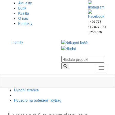
Aktuality
Butik
Kvalita
O nás
+420 777
Kontakty
(PO
162 877
- PÁ 9-19)
Intimity
Toggle
navigati
Úvodní stránka
Pouzdro na potěšení ToyBag