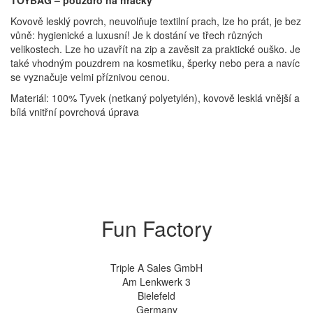
Kovově lesklý povrch, neuvolňuje textilní prach, lze ho prát, je bez
vůně: hygienické a luxusní! Je k dostání ve třech různých
velikostech. Lze ho uzavřít na zip a zavěsit za praktické ouško. Je
také vhodným pouzdrem na kosmetiku, šperky nebo pera a navíc
se vyznačuje velmi příznivou cenou.
Materiál: 100% Tyvek (netkaný polyetylén), kovově lesklá vnější a
bílá vnitřní povrchová úprava
Fun Factory
Triple A Sales GmbH
Am Lenkwerk 3
Bielefeld
Germany