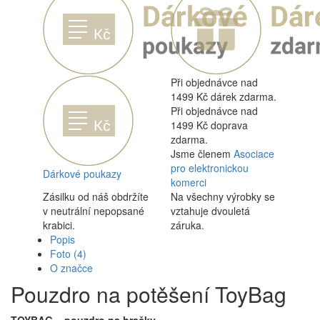
Při objednávce nad
1499 Kč dárek zdarma.
Při objednávce nad
1499 Kč doprava
zdarma.
Jsme členem
Asociace
pro elektronickou
Dárkové poukazy
komerci
Zásilku od náš obdržíte
Na všechny výrobky se
v neutrální nepopsané
vztahuje dvouletá
krabici.
záruka.
Popis
Foto
(4)
O značce
Pouzdro na potěšení ToyBag
TOYBAG – pouzdro na hračky