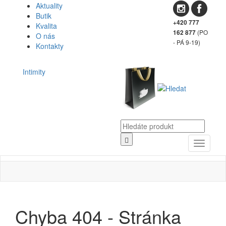
Aktuality
Butik
+420 777
Kvalita
(PO
162 877
O nás
- PÁ 9-19)
Kontakty
Intimity
Toggle
navigati
Chyba 404 - Stránka