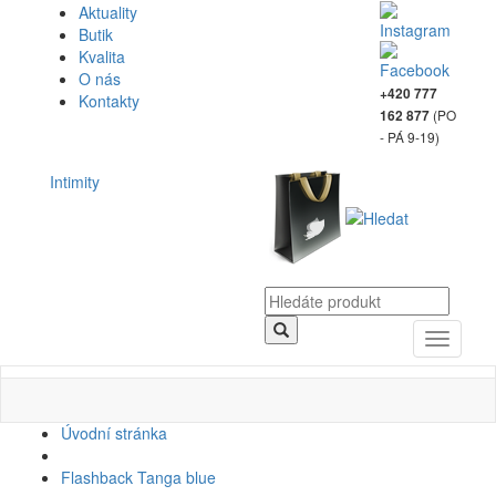
Aktuality
Butik
Kvalita
O nás
+420 777
Kontakty
(PO
162 877
- PÁ 9-19)
Intimity
Toggle
navigati
Úvodní stránka
Flashback Tanga blue