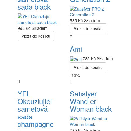
sada black
585 Kč
Skladem
995 Kč
Skladem
Vložit do košíku
Vložit do košíku
Ami
785 Kč
Skladem
Vložit do košíku
-13%
YFL
Satisfyer
Okouzlující
Wand-er
sametová
Woman black
sada
champagne
795 Kč
Skladem