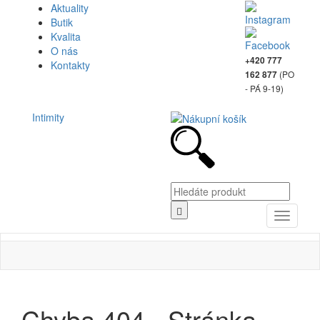
Aktuality
Butik
Kvalita
O nás
+420 777
Kontakty
(PO
162 877
- PÁ 9-19)
Intimity
Toggle
navigati
Chyba 404 - Stránka