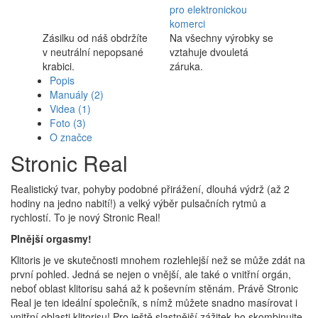
pro elektronickou
komerci
Zásilku od náš obdržíte
Na všechny výrobky se
v neutrální nepopsané
vztahuje dvouletá
krabici.
záruka.
Popis
Manuály
(2)
Videa
(1)
Foto
(3)
O značce
Stronic Real
Realistický tvar, pohyby podobné přirážení, dlouhá výdrž (až 2
hodiny na jedno nabití!) a velký výběr pulsačních rytmů a
rychlostí. To je nový Stronic Real!
Plnější orgasmy!
Klitoris je ve skutečnosti mnohem rozlehlejší než se může zdát na
první pohled. Jedná se nejen o vnější, ale také o vnitřní orgán,
neboť oblast klitorisu sahá až k poševním stěnám. Právě Stronic
Real je ten ideální společník, s nímž můžete snadno masírovat i
vnitřní oblasti klitorisu! Pro ještě slastnější zážitek ho skombinujte