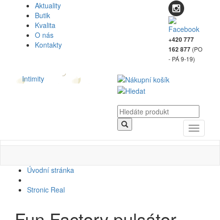
Aktuality
Butik
Kvalita
O nás
+420 777
Kontakty
(PO
162 877
- PÁ 9-19)
Intimity
Toggle
navigati
Úvodní stránka
Stronic Real
Fun Factory pulsátor