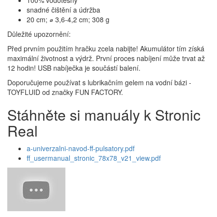
snadné čištění a údržba
20 cm; ⌀ 3,6-4,2 cm; 308 g
Důležité upozornění:
Před prvním použitím hračku zcela nabijte! Akumulátor tím získá
maximální životnost a výdrž. První proces nabíjení může trvat až
12 hodin! USB nabíječka je součástí balení.
Doporučujeme používat s lubrikačním gelem na vodní bázi -
TOYFLUID od značky FUN FACTORY.
Stáhněte si manuály k Stronic
Real
a-univerzalni-navod-ff-pulsatory.pdf
ff_usermanual_stronic_78x78_v21_view.pdf