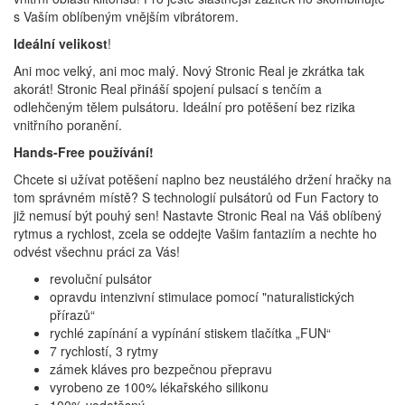
s Vaším oblíbeným vnějším vibrátorem.
Ideální velikost
!
Ani moc velký, ani moc malý. Nový Stronic Real je zkrátka tak
akorát! Stronic Real přináší spojení pulsací s tenčím a
odlehčeným tělem pulsátoru. Ideální pro potěšení bez rizika
vnitřního poranění.
Hands-Free používání!
Chcete si užívat potěšení naplno bez neustálého držení hračky na
tom správném místě? S technologií pulsátorů od Fun Factory to
již nemusí být pouhý sen! Nastavte Stronic Real na Váš oblíbený
rytmus a rychlost, zcela se oddejte Vašim fantaziím a nechte ho
odvést všechnu práci za Vás!
revoluční pulsátor
opravdu intenzivní stimulace pomocí "naturalistických
přírazů“
rychlé zapínání a vypínání stiskem tlačítka „FUN“
7 rychlostí, 3 rytmy
zámek kláves pro bezpečnou přepravu
vyrobeno ze 100% lékařského silikonu
100% vodotěsný