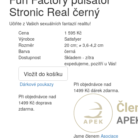
Stronic Real černý
Učiňte z Vašich sexuálních fantazií realitu!
Cena
1 595 Kč
Výrobce
Satisfyer
Rozměr
20 cm; ⌀ 3,6-4,2 cm
Barva
černá
Dostupnost
Skladem - zítra
expedujeme, pozítří u Vás!
Vložit do košíku
Dárkové poukazy
Při objednávce nad
1499 Kč dárek zdarma.
Při objednávce nad
1499 Kč doprava
zdarma.
Jsme členem
Asociace