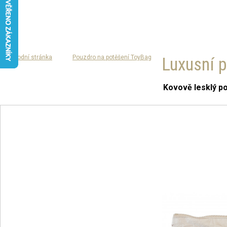
Úvodní stránka
Pouzdro na potěšení ToyBag
Luxusní 
Kovově lesklý pov