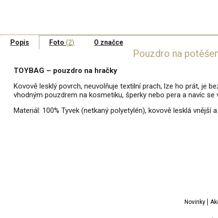
Popis
Foto
(2)
O značce
Pouzdro na potěše
TOYBAG – pouzdro na hračky
Kovově lesklý povrch, neuvolňuje textilní prach, lze ho prát, je b
vhodným pouzdrem na kosmetiku, šperky nebo pera a navíc se v
Materiál: 100% Tyvek (netkaný polyetylén), kovově lesklá vnější a
.
Novinky
Ak