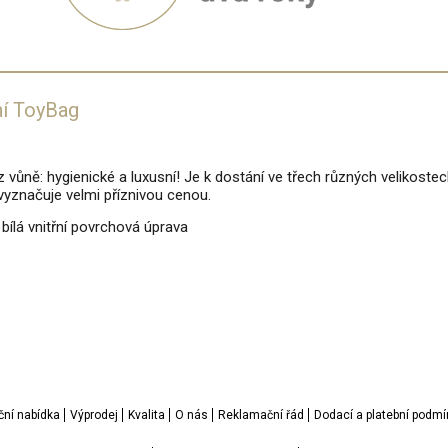
ní ToyBag
ez vůně: hygienické a luxusní! Je k dostání ve třech různých velikoste
yznačuje velmi příznivou cenou.
 bílá vnitřní povrchová úprava
.
.
.
ční nabídka
Výprodej
Kvalita
O nás
Reklamační řád
Dodací a platební podmí