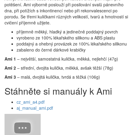
potěšení. Ami výborně poslouží při posilování svalů pánevního
dna, při potížích s inkontinencí nebo při rekonvalescenci po
porodu. Se třemi kuličkami různých velikostí, tvarů a hmotností si
cvičení příjemně užijete.
příjemně měkký, hladký a jedinečně poddajný povrch
vyrobeno ze 100% lékařského silikonu a ABS plastu
poddajný a ohebný provázek ze 100% lékařského silikonu
zabaleno do černé dárkové krabičky
Ami 1
– největší, samostatná kulička, měkká, nejlehčí (47g)
Ami 2
– střední, dvojita kulička, měkká, avšak těžší (78g)
Ami 3
– malá, dvojitá kulička, tvrdá a těžká (106g)
Stáhněte si manuály k Ami
cz_ami_a4.pdf
aj_manual_ami.pdf