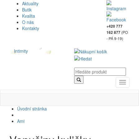
Aktuality
Butik
Kvalita
O nás
+420 777
Kontakty
(PO
162 877
- PÁ 9-19)
Intimity
Toggle
navigati
Úvodní stránka
Ami