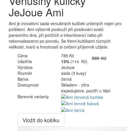
Venušiny kuličky
JeJoue Ami
Ami je inovativní sada venušiných kuliček určených nejen pro
potěšení. Ami výborně poslouží při posilování svalů
panevního dna, při potížích s inkontinencí nebo při
rekonvalescenci po porodu. Se třemi kuličkami různých
velikostí, tvarů a hmotností si cvičení příjemně užijete.
Cena
785 Kč
899 Kč
Ušetříte
13%
(114 Kč)
Výrobce
JeJoue
Rozměr
sada (3 kusy)
Barva
černá
Dostupnost
Skladem - zítra
expedujeme, pozítří u Vás!
Barevné varianty
Vložit do košíku