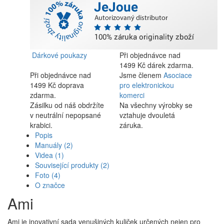
Dárkové poukazy
Při objednávce nad
1499 Kč dárek zdarma.
Při objednávce nad
Jsme členem
Asociace
1499 Kč doprava
pro elektronickou
zdarma.
komerci
Zásilku od náš obdržíte
Na všechny výrobky se
v neutrální nepopsané
vztahuje dvouletá
krabici.
záruka.
Popis
Manuály
(2)
Videa
(1)
Související produkty
(2)
Foto
(4)
O značce
Ami
Ami je inovativní sada venušiných kuliček určených nejen pro