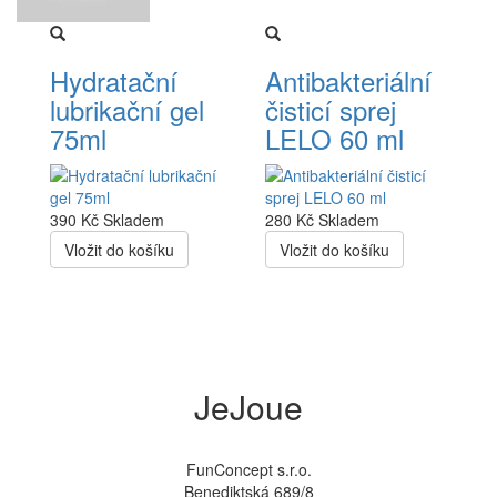
Hydratační
Antibakteriální
lubrikační gel
čisticí sprej
75ml
LELO 60 ml
390 Kč
Skladem
280 Kč
Skladem
Vložit do košíku
Vložit do košíku
JeJoue
FunConcept s.r.o.
Benediktská 689/8