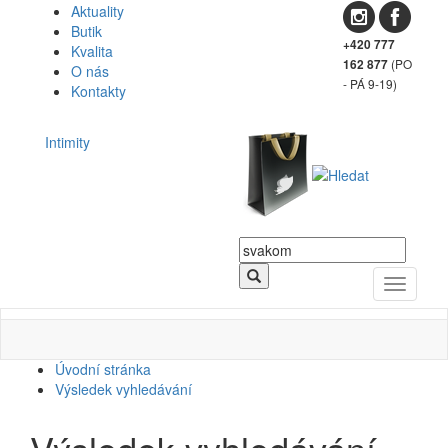
Aktuality
Butik
+420 777
Kvalita
(PO
162 877
O nás
- PÁ 9-19)
Kontakty
Intimity
Toggle
navigati
Úvodní stránka
Výsledek vyhledávání