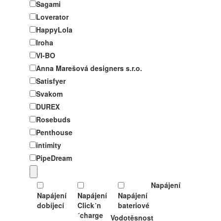
Sagami
Loverator
HappyLola
Iroha
VI-BO
Anna Marešová designers s.r.o.
Satisfyer
Svakom
DUREX
Rosebuds
Penthouse
intimity
PipeDream
Napájení
Napájení
Napájení
Napájení
dobíjecí
Click´n
bateriové
´charge
Vodotěsnost