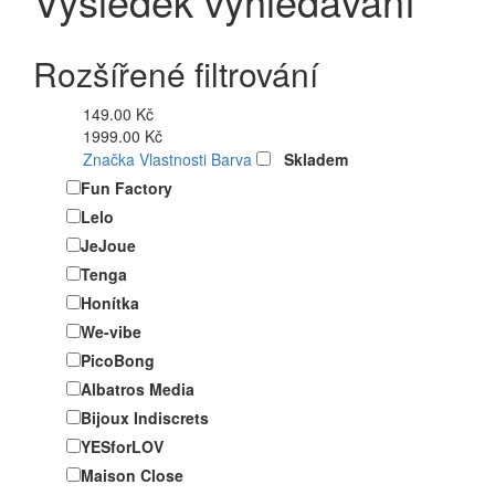
Výsledek vyhledávání
Rozšířené filtrování
149.00 Kč
1999.00 Kč
Značka
Vlastnosti
Barva
Skladem
Fun Factory
Lelo
JeJoue
Tenga
Honítka
We-vibe
PicoBong
Albatros Media
Bijoux Indiscrets
YESforLOV
Maison Close