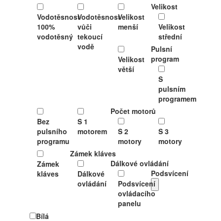
Velikost
Vodotěsnost
Vodotěsnost
Velikost
100%
vůči
menší
Velikost
vodotěsný
tekoucí
střední
vodě
Pulsní
program
Velikost
větší
S
pulsním
programem
Počet motorů
Bez
S 1
pulsního
motorem
S 2
S 3
programu
motory
motory
Zámek kláves
Dálkové ovládání
Zámek
Podsvícení
kláves
Dálkové
ovládání
Podsvícení
ovládacího
panelu
Bílá