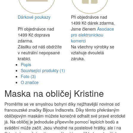
Dárkové poukazy
Při objednávce nad
1499 Kč dárek zdarma.
Při objednávce nad
Jsme členem
Asociace
1499 Kč doprava
pro elektronickou
zdarma.
komerci
Zásilku od náš obdržíte
Na všechny výrobky se
v neutrální nepopsané
vztahuje dvouletá
krabici.
záruka.
Popis
Související produkty
(1)
Foto
(3)
O značce
Maska na obličej Kristine
Proměňte se ve smyslnou bohyni díky nejžhavější novince od
francouzské značky Bijoux Indiscrets. Díky těmto překrásným
obličejovým maskám můžete konečně odhalit své pravé erotické
já. Na obličej je jednoduše připevníte pomocí lepicích bodů a
svádění může začít. Jsou vhodné na postelové hrátky, ale i na