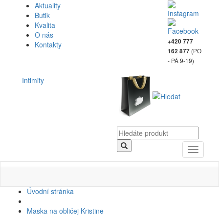
Aktuality
Butik
Kvalita
O nás
+420 777
Kontakty
(PO
162 877
- PÁ 9-19)
Intimity
Toggle
navigati
Úvodní stránka
Maska na obličej Kristine