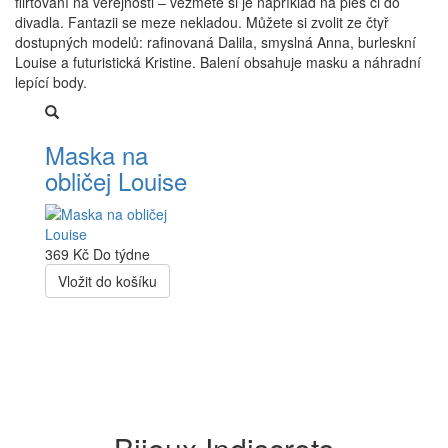
flirtování na veřejnosti – vezměte si je například na ples či do
divadla. Fantazii se meze nekladou. Můžete si zvolit ze čtyř
dostupných modelů: rafinovaná Dalila, smyslná Anna, burleskní
Louise a futuristická Kristine. Balení obsahuje masku a náhradní
lepící body.
Maska na
obličej Louise
369 Kč
Do týdne
Vložit do košíku