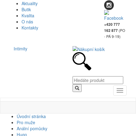
Aktuality
Butik
Kvalita
O nás
+420 777
Kontakty
(PO
162 877
- PÁ 9-19)
Intimity
Toggle
navigati
Úvodní stránka
Pro muže
Anální pomůcky
Hugo