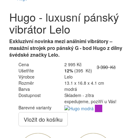
Hugo - luxusní pánský
vibrátor Lelo
Exkluzivní novinka mezi análními vibrátory –
masážní strojek pro pánský G - bod Hugo z dílny
švédské značky Lelo.
Cena
2 995 Kč
3 390 Kč
Ušetříte
12%
(395 Kč)
Výrobce
Lelo
Rozměr
13.1 x 16.8 x 4.1 cm
Barva
modrá
Dostupnost
Skladem - zítra
expedujeme, pozítří u Vás!
Barevné varianty
Vložit do košíku