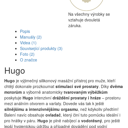
Na všechny výrobky se
vztahuje dvouletá
záruka.
Popis
Manuály
(2)
Videa
(1)
Související produkty
(3)
Foto
(2)
O značce
Hugo
Hugo
je výjimečný silikonový masážní přístroj pro muže, kteří
chtějí dokonale prozkoumat
stimulaci své prostaty
. Díky
dvěma
motorům
a výborně anatomicky
tvarovaným výběžkům
poskytuje
Hugo
intenzivní
dráždění prostaty i hráze
– prostoru
mezi análním otvorem a varlaty. Dovede vás tak k ještě
silnějšímu a intenzivnějšímu orgasmu
, než kdykoliv předtím!
Balení navíc obsahuje
ovladač
, který činí tuto pomůcku ideální i
pro hrátky v páru.
Hugo
je plně nabíjecí a
vodotěsný
, pro ještě
lepší hygienickou údržbu a případné dovádění pod vodní