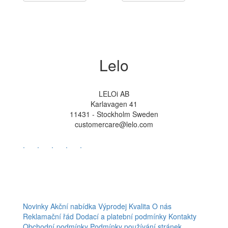
Lelo
LELOi AB
Karlavagen 41
11431 - Stockholm Sweden
customercare@lelo.com
.
.
.
.
.
Novinky
Akční nabídka
Výprodej
Kvalita
O nás
Reklamační řád
Dodací a platební podmínky
Kontakty
Obchodní podmínky
Podmínky používání stránek