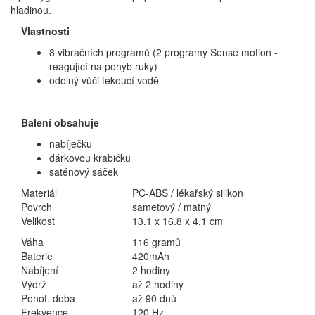
hladinou.
Vlastnosti
8 vibračních programů (2 programy Sense motion -
reagující na pohyb ruky)
odolný vůči tekoucí vodě
Balení obsahuje
nabíječku
dárkovou krabičku
saténový sáček
Materiál
PC-ABS / lékařský silikon
Povrch
sametový / matný
Velikost
13.1 x 16.8 x 4.1 cm
Váha
116 gramů
Baterie
420mAh
Nabíjení
2 hodiny
Výdrž
až 2 hodiny
Pohot. doba
až 90 dnů
Frekvence
120 Hz