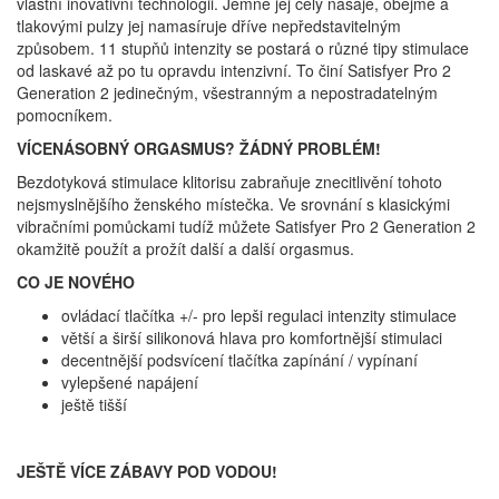
vlastní inovativní technologii. Jemně jej celý nasaje, obejme a
tlakovými pulzy jej namasíruje dříve nepředstavitelným
způsobem. 11 stupňů intenzity se postará o různé tipy stimulace
od laskavé až po tu opravdu intenzivní. To činí Satisfyer Pro 2
Generation 2 jedinečným, všestranným a nepostradatelným
pomocníkem.
VÍCENÁSOBNÝ ORGASMUS? ŽÁDNÝ PROBLÉM!
Bezdotyková stimulace klitorisu zabraňuje znecitlivění tohoto
nejsmyslnějšího ženského místečka. Ve srovnání s klasickými
vibračními pomůckami tudíž můžete Satisfyer Pro 2 Generation 2
okamžitě použít a prožít další a další orgasmus.
CO JE NOVÉHO
ovládací tlačítka +/- pro lepši regulaci intenzity stimulace
větší a širší silikonová hlava pro komfortnější stimulaci
decentnější podsvícení tlačítka zapínání / vypínaní
vylepšené napájení
ještě tišší
JEŠTĚ VÍCE ZÁBAVY POD VODOU!