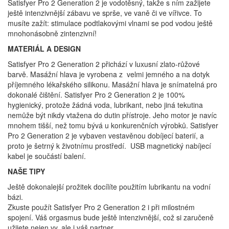
Satisfyer Pro 2 Generation 2 je vodotěsný, takže s ním zažijete
ještě intenzivnější zábavu ve sprše, ve vaně či ve vířivce. To
musíte zažít: stimulace podtlakovými vlnami se pod vodou ještě
mnohonásobně zintenzivní!
MATERIÁL A DESIGN
Satisfyer Pro 2 Generation 2 přichází v luxusní zlato-růžové
barvě. Masážní hlava je vyrobena z velmi jemného a na dotyk
příjemného lékařského silikonu. Masážní hlava je snímatelná pro
dokonalé čištění. Satisfyer Pro 2 Generation 2 je 100%
hygienický, protože žádná voda, lubrikant, nebo jiná tekutina
nemůže být nikdy vtažena do dutin přístroje. Jeho motor je navíc
mnohem tišší, než tomu bývá u konkurenčních výrobků. Satisfyer
Pro 2 Generation 2 je vybaven vestavěnou dobíjecí baterií, a
proto je šetrný k životnímu prostředí. USB magnetický nabíjecí
kabel je součástí balení.
NAŠE TIPY
Ještě dokonalejší prožitek docílíte použitím lubrikantu na vodní
bázi.
Zkuste použít Satisfyer Pro 2 Generation 2 i při milostném
spojení. Váš orgasmus bude ještě intenzivnější, což si zaručeně
užijete nejen vy, ale i váš partner.