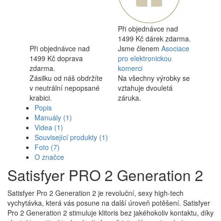
Při objednávce nad
1499 Kč dárek zdarma.
Při objednávce nad
Jsme členem
Asociace
1499 Kč doprava
pro elektronickou
zdarma.
komerci
Zásilku od náš obdržíte
Na všechny výrobky se
v neutrální nepopsané
vztahuje dvouletá
krabici.
záruka.
Popis
Manuály
(1)
Videa
(1)
Související produkty
(1)
Foto
(7)
O značce
Satisfyer PRO 2 Generation 2
Satisfyer Pro 2 Generation 2 je revoluční, sexy high-tech
vychytávka, která vás posune na další úroveň potěšení. Satisfyer
Pro 2 Generation 2 stimuluje klitoris bez jakéhokoliv kontaktu, díky