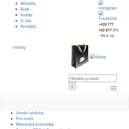
Aktuality
Butik
Kvalita
O nás
+420 777
Kontakty
(PO
162 877
- PÁ 9-19)
Intimity
Toggle
navigati
Úvodní stránka
Pro muže
Milenecká kosmetika