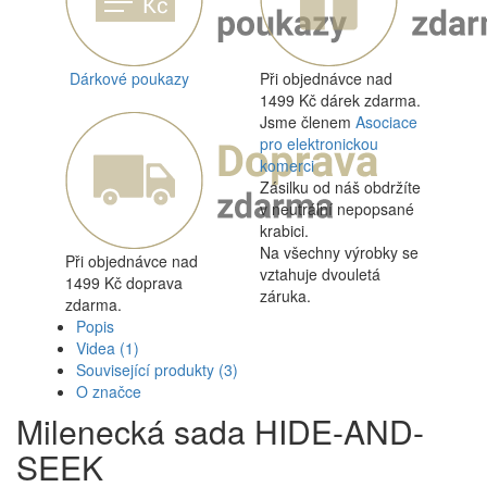
Dárkové poukazy
Při objednávce nad
1499 Kč dárek zdarma.
Jsme členem
Asociace
pro elektronickou
komerci
Zásilku od náš obdržíte
v neutrální nepopsané
krabici.
Na všechny výrobky se
Při objednávce nad
vztahuje dvouletá
1499 Kč doprava
záruka.
zdarma.
Popis
Videa
(1)
Související produkty
(3)
O značce
Milenecká sada HIDE-AND-
SEEK