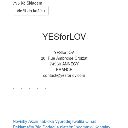
795 Kč
Skladem
Vložit do košíku
YESforLOV
YESforLOV
20, Rue Ambroise Croizat
74960 ANNECY
FRANCE
contact@yesforlov.com
.
.
.
.
.
Novinky
Akční nabídka
Výprodej
Kvalita
O nás
Reklamační řád
Dodací a platební podmínky
Kontakty