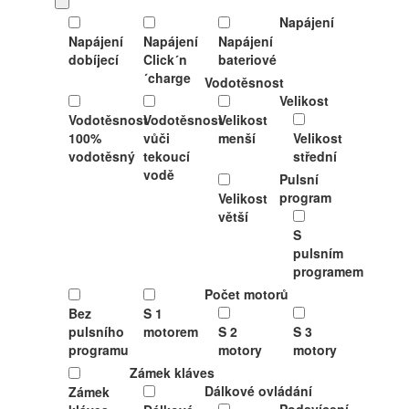
Napájení
Napájení
Napájení
Napájení
dobíjecí
Click´n
bateriové
´charge
Vodotěsnost
Velikost
Vodotěsnost
Vodotěsnost
Velikost
100%
vůči
menší
Velikost
vodotěsný
tekoucí
střední
vodě
Pulsní
program
Velikost
větší
S
pulsním
programem
Počet motorů
Bez
S 1
pulsního
motorem
S 2
S 3
programu
motory
motory
Zámek kláves
Dálkové ovládání
Zámek