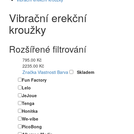
Vibrační erekční
kroužky
Rozšířené filtrování
795.00 Kč
2235.00 Kč
Značka
Vlastnosti
Barva
Skladem
Fun Factory
Lelo
JeJoue
Tenga
Honítka
We-vibe
PicoBong