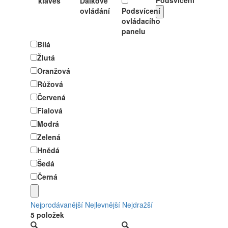
Podsvícení
kláves
Dálkové
ovládání
Podsvícení
ovládacího
panelu
Bílá
Žlutá
Oranžová
Růžová
Červená
Fialová
Modrá
Zelená
Hnědá
Šedá
Černá
Nejprodávanější
Nejlevnější
Nejdražší
5 položek