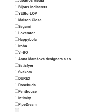
Albatros Media
Bijoux Indiscrets
YESforLOV
Maison Close
Sagami
Loverator
HappyLola
Iroha
VI-BO
Anna Marešová designers s.r.o.
Satisfyer
Svakom
DUREX
Rosebuds
Penthouse
intimity
PipeDream