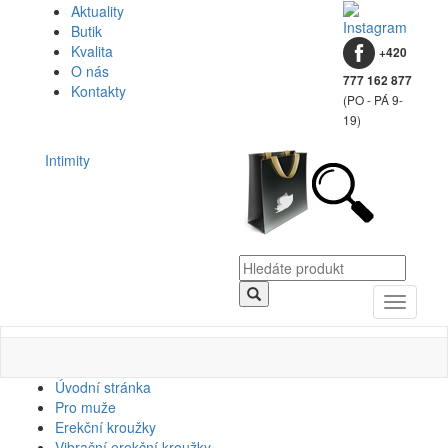
Aktuality
Butik
Kvalita
+420
O nás
777 162 877
Kontakty
(PO - PÁ 9-
19)
Intimity
Toggle
navigati
Úvodní stránka
Pro muže
Erekční kroužky
Vibrační erekční kroužky