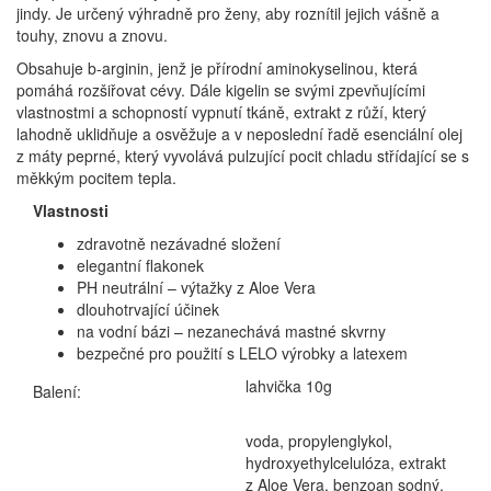
jindy. Je určený výhradně pro ženy, aby roznítil jejich vášně a
touhy, znovu a znovu.
Obsahuje b-arginin, jenž je přírodní aminokyselinou, která
pomáhá rozšiřovat cévy. Dále kigelin se svými zpevňujícími
vlastnostmi a schopností vypnutí tkáně, extrakt z růží, který
lahodně uklidňuje a osvěžuje a v neposlední řadě esenciální olej
z máty peprné, který vyvolává pulzující pocit chladu střídající se s
měkkým pocitem tepla.
Vlastnosti
zdravotně nezávadné složení
elegantní flakonek
PH neutrální – výtažky z Aloe Vera
dlouhotrvající účinek
na vodní bázi – nezanechává mastné skvrny
bezpečné pro použití s LELO výrobky a latexem
lahvička 10g
Balení:
voda, propylenglykol,
hydroxyethylcelulóza, extrakt
z Aloe Vera, benzoan sodný,