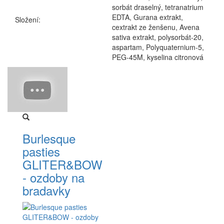
sorbát draselný, tetranatrium
EDTA, Gurana extrakt,
Složení:
cextrakt ze ženšenu, Avena
sativa extrakt, polysorbát-20,
aspartam, Polyquaternium-5,
PEG-45M, kyselina citronová
Burlesque
pasties
GLITER&BOW
- ozdoby na
bradavky