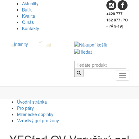
Aktuality
Butik
+420 777
Kvalita
(PO
162 877
O nás
- PÁ 9-19)
Kontakty
Intimity
Toggle
navigati
Úvodní stránka
Pro páry
Milenecké doplňky
Vzrušivý gel pro ženy
YESforLOV Vzrušivý gel