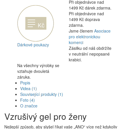
Při objednávce nad
1499 Kč dárek zdarma.
Při objednávce nad
1499 Kč doprava
zdarma.
Jsme členem
Asociace
pro elektronickou
komerci
Dárkové poukazy
Zásilku od náš obdržíte
v neutrální nepopsané
krabici.
Na všechny výrobky se
vztahuje dvouletá
záruka.
Popis
Videa
(1)
Související produkty
(1)
Foto
(4)
O značce
Vzrušivý gel pro ženy
Nejlepší způsob, aby slyšel říkat vaše „ANO“ více než kdykoliv