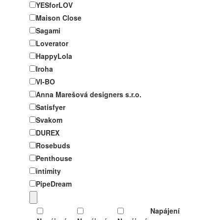
YESforLOV
Maison Close
Sagami
Loverator
HappyLola
Iroha
VI-BO
Anna Marešová designers s.r.o.
Satisfyer
Svakom
DUREX
Rosebuds
Penthouse
intimity
PipeDream
Napájení