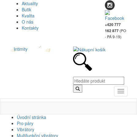
Aktuality
Butik
Kvalita
O nás
+420 777
Kontakty
(PO
162 877
- PÁ 9-19)
Intimity
Toggle
navigati
Úvodní stránka
Pro páry
Vibrátory
Multifunkční vibrátory