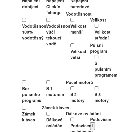
Napájení
Napájení
Napájení
dobíjecí
Click´n
bateriové
´charge
Vodotěsnost
Velikost
Vodotěsnost
Vodotěsnost
Velikost
100%
vůči
menší
Velikost
vodotěsný
tekoucí
střední
vodě
Pulsní
program
Velikost
větší
S
pulsním
programem
Počet motorů
Bez
S 1
pulsního
motorem
S 2
S 3
programu
motory
motory
Zámek kláves
Dálkové ovládání
Zámek
Podsvícení
kláves
Dálkové
ovládání
Podsvícení
ovládacího