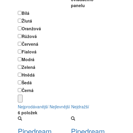
panelu
Bílá
Žlutá
Oranžová
Růžová
Červená
Fialová
Modrá
Zelená
Hnědá
Šedá
Černá
Nejprodávanější
Nejlevnější
Nejdražší
6 položek
Pipedream
Pipedream