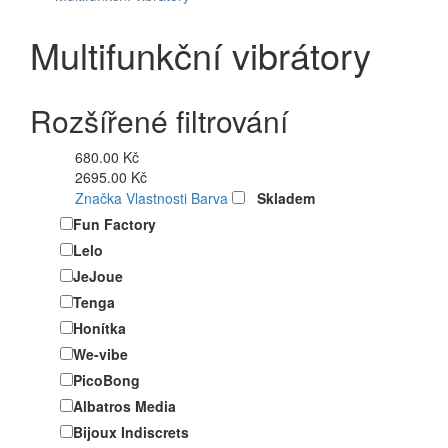
Multifunkční vibrátory
Rozšířené filtrování
680.00 Kč
2695.00 Kč
Značka
Vlastnosti
Barva
Skladem
Fun Factory
Lelo
JeJoue
Tenga
Honítka
We-vibe
PicoBong
Albatros Media
Bijoux Indiscrets