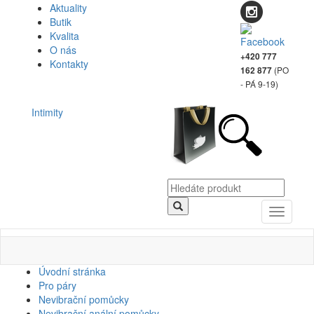
Aktuality
Butik
Kvalita
O nás
+420 777
Kontakty
(PO
162 877
- PÁ 9-19)
Intimity
Toggle
navigati
Úvodní stránka
Pro páry
Nevibrační pomůcky
Nevibrační anální pomůcky