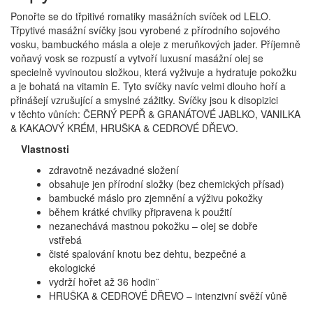
Ponořte se do třpitivé romatiky masážních svíček od LELO.
Třpytivé masážní svíčky jsou vyrobené z přírodního sojového
vosku, bambuckého másla a oleje z meruňkových jader. Příjemně
voňavý vosk se rozpustí a vytvoří luxusní masážní olej se
specielně vyvinoutou složkou, která vyživuje a hydratuje pokožku
a je bohatá na vitamin E. Tyto svíčky navíc velmi dlouho hoří a
přinášejí vzrušující a smyslné zážitky. Svíčky jsou k disopizici
v těchto vůních: ČERNÝ PEPŘ & GRANÁTOVÉ JABLKO, VANILKA
& KAKAOVÝ KRÉM, HRUŠKA & CEDROVÉ DŘEVO.
Vlastnosti
zdravotně nezávadné složení
obsahuje jen přírodní složky (bez chemických přísad)
bambucké máslo pro zjemnění a výživu pokožky
během krátké chvilky připravena k použití
nezanechává mastnou pokožku – olej se dobře
vstřebá
čisté spalování knotu bez dehtu, bezpečné a
ekologické
vydrží hořet až 36 hodin¨
HRUŠKA & CEDROVÉ DŘEVO – intenzivní svěží vůně