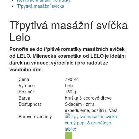
Třpytivá masážní svíčka
Třpytivá masážní svíčka
Lelo
Ponořte se do třpitivé romatiky masážních svíček
od LELO. Milenecká kosmetika od LELO je ideální
dárek na vánoce, výročí ale i pro radost ze
všedního dne.
Cena
790 Kč
Výrobce
Lelo
Rozměr
150 g
Barva
hruška & cedrové dřevo
Dostupnost
Skladem - zítra
expedujeme, pozítří u Vás!
Barevné varianty