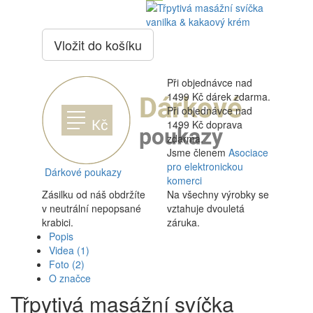
Vložit do košíku
Při objednávce nad
1499 Kč dárek zdarma.
Při objednávce nad
1499 Kč doprava
zdarma.
Jsme členem
Asociace
pro elektronickou
Dárkové poukazy
komerci
Zásilku od náš obdržíte
Na všechny výrobky se
v neutrální nepopsané
vztahuje dvouletá
krabici.
záruka.
Popis
Videa
(1)
Foto
(2)
O značce
Třpytivá masážní svíčka