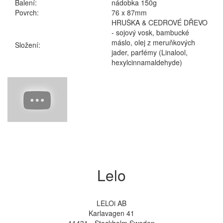
Balení:
nádobka 150g
Povrch:
76 x 87mm
HRUŠKA & CEDROVÉ DŘEVO
- sojový vosk, bambucké
máslo, olej z meruňkových
Složení:
jader, parfémy (Linalool,
hexylcinnamaldehyde)
Lelo
LELOi AB
Karlavagen 41