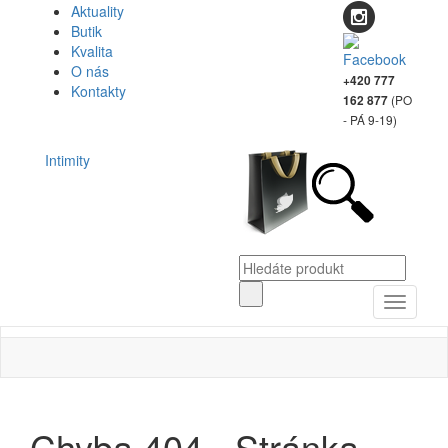
Aktuality
Butik
Kvalita
O nás
+420 777
Kontakty
(PO
162 877
- PÁ 9-19)
Intimity
Toggle
navigati
Chyba 404 - Stránka