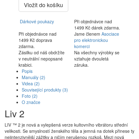
Vložit do košíku
Dárkové poukazy
Při objednávce nad
1499 Kč dárek zdarma.
Při objednávce nad
Jsme členem
Asociace
1499 Kč doprava
pro elektronickou
zdarma.
komerci
Zásilku od náš obdržíte
Na všechny výrobky se
v neutrální nepopsané
vztahuje dvouletá
krabici.
záruka.
Popis
Manuály
(2)
Videa
(2)
Související produkty
(3)
Foto
(2)
O značce
Liv 2
LIV ™ 2 je nová a vylepšená verze kultovního vibrátoru střední
velikosti. Se smyslností ženského těla a jemná na dotek přinese ty
nejintenzivnější zážitky a ničím nerušenou rozkoš. Mezi nová