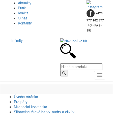
Aktuality
Butik
Kvalita
+420
O nás
777 162 877
Kontakty
(PO - PÁ 9-
19)
Intimity
Toggle
navigati
Úvodní stránka
Pro páry
Milenecká kosmetika
Slíbatelné tělové barvy, pudry a elixíry