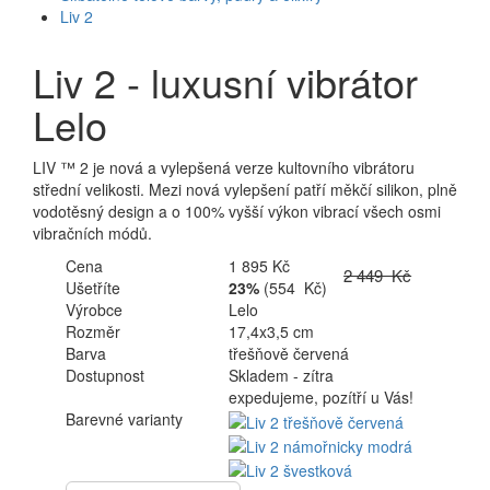
Liv 2
Liv 2 - luxusní vibrátor
Lelo
LIV ™ 2 je nová a vylepšená verze kultovního vibrátoru
střední velikosti. Mezi nová vylepšení patří měkčí silikon, plně
vodotěsný design a o 100% vyšší výkon vibrací všech osmi
vibračních módů.
Cena
1 895 Kč
2 449 Kč
Ušetříte
23%
(554 Kč)
Výrobce
Lelo
Rozměr
17,4x3,5 cm
Barva
třešňově červená
Dostupnost
Skladem - zítra
expedujeme, pozítří u Vás!
Barevné varianty