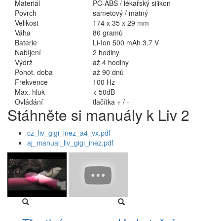
Materiál
PC-ABS / lékařský silikon
Povrch
sametový / matný
Velikost
174 x 35 x 29 mm
Váha
86 gramů
Baterie
Li-Ion 500 mAh 3.7 V
Nabíjení
2 hodiny
Výdrž
až 4 hodiny
Pohot. doba
až 90 dnů
Frekvence
100 Hz
Max. hluk
< 50dB
Ovládání
tlačítka + / -
Stáhněte si manuály k Liv 2
cz_liv_gigi_inez_a4_vx.pdf
aj_manual_liv_gigi_inez.pdf