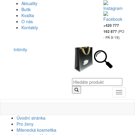
Aktuality
Butik
Kvalita
O nás
+420 777
Kontakty
(PO
162 877
- PÁ 9-19)
Intimity
Toggle
navigati
Úvodní stránka
Pro ženy
Milenecká kosmetika