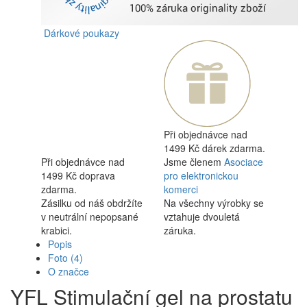
Dárkové poukazy
Při objednávce nad
1499 Kč dárek zdarma.
Při objednávce nad
Jsme členem
Asociace
1499 Kč doprava
pro elektronickou
zdarma.
komerci
Zásilku od náš obdržíte
Na všechny výrobky se
v neutrální nepopsané
vztahuje dvouletá
krabici.
záruka.
Popis
Foto
(4)
O značce
YFL Stimulační gel na prostatu