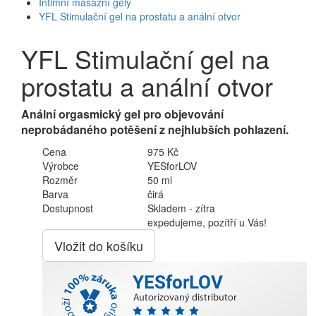
Intimní masážní gely
YFL Stimulační gel na prostatu a anální otvor
YFL Stimulační gel na
prostatu a anální otvor
Anální orgasmický gel pro objevování
neprobádaného potěšení z nejhlubších pohlazení.
Cena
975 Kč
Výrobce
YESforLOV
Rozměr
50 ml
Barva
čirá
Dostupnost
Skladem - zítra
expedujeme, pozítří u Vás!
Vložit do košíku