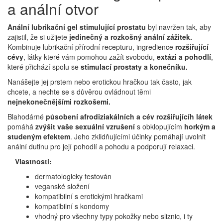
a anální otvor
Anální lubrikační gel stimulující prostatu
byl navržen tak, aby
zajistil, že si užijete
jedinečný a rozkošný anální zážitek.
Kombinuje lubrikační přírodní recepturu, ingredience
rozšiřující
cévy
, látky které vám pomohou zažít svobodu,
extázi a
pohodlí
,
které přichází spolu se
stimulací prostaty a konečníku.
Nanášejte jej prstem nebo erotickou hračkou tak často, jak
chcete, a nechte se s důvěrou ovládnout těmi
nejnekonečnějšími
rozkošemi.
Blahodárné
působení afrodiziakálních a cév rozšiřujícíh látek
pomáhá
zvýšit vaše sexuální vzrušení
s obklopujícím
horkým a
studeným efektem
. Jeho zklidňujícími účinky pomáhají uvolnit
anální dutinu pro její pohodlí a pohodu a podporují relaxaci.
Vlastnosti:
dermatologicky testován
veganské složení
kompatibilní s erotickými hračkami
kompatibilní s kondomy
vhodný pro všechny typy pokožky nebo sliznic, i ty