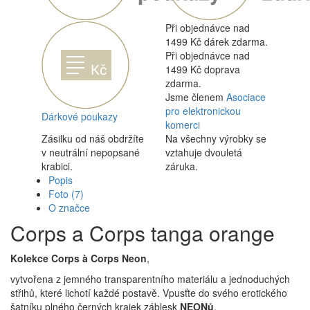
Při objednávce nad
1499 Kč dárek zdarma.
Při objednávce nad
1499 Kč doprava
zdarma.
Jsme členem
Asociace
pro elektronickou
Dárkové poukazy
komerci
Zásilku od náš obdržíte
Na všechny výrobky se
v neutrální nepopsané
vztahuje dvouletá
krabici.
záruka.
Popis
Foto
(7)
O značce
Corps a Corps tanga orange
Kolekce Corps à Corps Neon
,
vytvořena z jemného transparentního materiálu a jednoduchých
střihů, které lichotí každé postavě. Vpusťte do svého erotického
šatníku plného černých krajek záblesk
NEONů
.