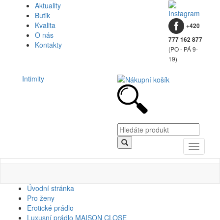
Aktuality
Butik
Kvalita
+420
O nás
777 162 877
Kontakty
(PO - PÁ 9-
19)
Intimity
Toggle
navigati
Úvodní stránka
Pro ženy
Erotické prádlo
Luxusní prádlo MAISON CLOSE