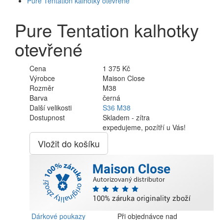
Pure Tentation kalhotky otevřené
Pure Tentation kalhotky
otevřené
Cena
1 375 Kč
Výrobce
Maison Close
Rozměr
M38
Barva
černá
Další velikosti
S36
M38
Dostupnost
Skladem - zítra
expedujeme, pozítří u Vás!
Vložit do košíku
Dárkové poukazy
Při objednávce nad