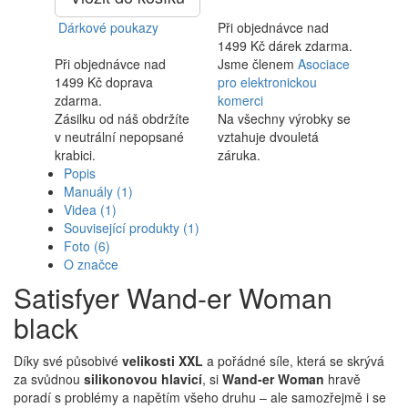
Dárkové poukazy
Při objednávce nad
1499 Kč dárek zdarma.
Při objednávce nad
Jsme členem
Asociace
1499 Kč doprava
pro elektronickou
zdarma.
komerci
Zásilku od náš obdržíte
Na všechny výrobky se
v neutrální nepopsané
vztahuje dvouletá
krabici.
záruka.
Popis
Manuály
(1)
Videa
(1)
Související produkty
(1)
Foto
(6)
O značce
Satisfyer Wand-er Woman
black
Díky své působivé
velikosti XXL
a pořádné síle, která se skrývá
za svůdnou
silikonovou hlavicí
, si
Wand-er Woman
hravě
poradí s problémy a napětím všeho druhu – ale samozřejmě i se