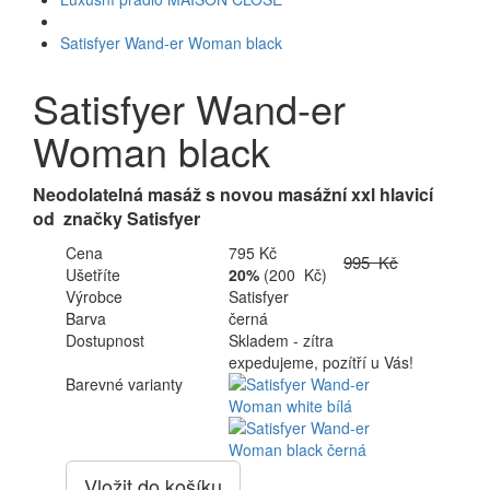
Satisfyer Wand-er Woman black
Satisfyer Wand-er
Woman black
Neodolatelná masáž s novou masážní xxl hlavicí
od značky Satisfyer
Cena
795 Kč
995 Kč
Ušetříte
20%
(200 Kč)
Výrobce
Satisfyer
Barva
černá
Dostupnost
Skladem - zítra
expedujeme, pozítří u Vás!
Barevné varianty
Vložit do košíku