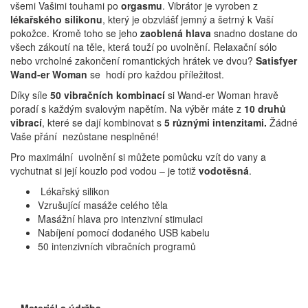
všemi Vašimi touhami po
orgasmu
. Vibrátor je vyroben z
lékařského silikonu
, který je obzvlášť jemný a šetrný k Vaší
pokožce. Kromě toho se jeho
zaoblená hlava
snadno dostane do
všech zákoutí na těle, která touží po uvolnění. Relaxační sólo
nebo vrcholné zakončení romantických hrátek ve dvou?
Satisfyer
Wand-er Woman
se hodí pro každou příležitost.
Díky síle
50 vibračních kombinací
si Wand-er Woman hravě
poradí s každým svalovým napětím. Na výběr máte z
10
druhů
vibrací
, které se dají kombinovat s
5 různými intenzitami.
Žádné
Vaše přání nezůstane nesplněné!
Pro maximální uvolnění si můžete pomůcku vzít do vany a
vychutnat si její kouzlo pod vodou – je totiž
vodotěsná
.
Lékařský silikon
Vzrušující masáže celého těla
Masážní hlava pro intenzivní stimulaci
Nabíjení pomocí dodaného USB kabelu
50 intenzivních vibračních programů