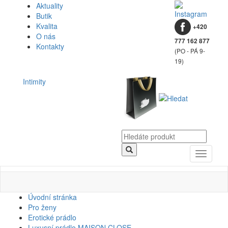
Aktuality
Butik
Kvalita
+420
O nás
777 162 877
Kontakty
(PO - PÁ 9-
19)
Intimity
Toggle
navigati
Úvodní stránka
Pro ženy
Erotické prádlo
Luxusní prádlo MAISON CLOSE