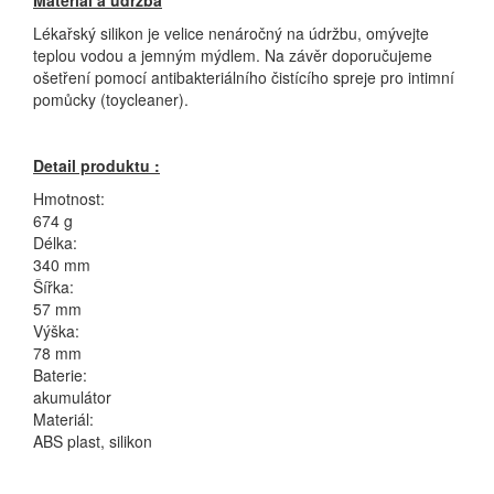
Materiál a údržba
Lékařský silikon je velice nenáročný na údržbu, omývejte
teplou vodou a jemným mýdlem. Na závěr doporučujeme
ošetření pomocí antibakteriálního čistícího spreje pro intimní
pomůcky (toycleaner).
Detail produktu :
Hmotnost:
674 g
Délka:
340 mm
Šířka:
57 mm
Výška:
78 mm
Baterie:
akumulátor
Materiál:
ABS plast, silikon