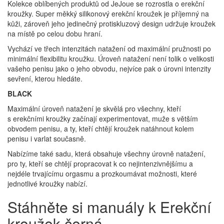
K
olekce oblíbených produktů od JeJoue se rozrostla o erekční
kroužky. Super měkký silikonový erekční kroužek je příjemný na
kůži, zároveň jeho jedinečný protiskluzový design udržuje kroužek
na místě po celou dobu hraní.
Vychází ve třech intenzitách natažení od maximální pružnosti po
minimální flexibilitu kroužku. Úroveň natažení není tolik o velikosti
vašeho penisu jako o jeho obvodu, nejvíce pak o úrovni intenzity
sevření, kterou hledáte.
BLACK
Maximální úroveň natažení je skvělá pro všechny, kteří
s erekčními kroužky začínají experimentovat, muže s větším
obvodem penisu, a ty, kteří chtějí kroužek natáhnout kolem
penisu i varlat současně.
Nabízíme také sadu, která obsahuje všechny úrovně natažení,
pro ty, kteří se chtějí propracovat k co nejintenzivnějšímu a
nejdéle trvajícímu orgasmu a prozkoumávat možnosti, které
jednotlivé kroužky nabízí.
Stáhněte si manuály k Erekční
kroužek černá