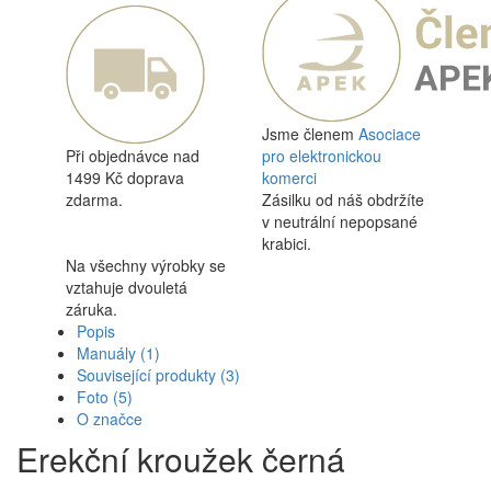
Jsme členem
Asociace
Při objednávce nad
pro elektronickou
1499 Kč doprava
komerci
zdarma.
Zásilku od náš obdržíte
v neutrální nepopsané
krabici.
Na všechny výrobky se
vztahuje dvouletá
záruka.
Popis
Manuály
(1)
Související produkty
(3)
Foto
(5)
O značce
Erekční kroužek černá