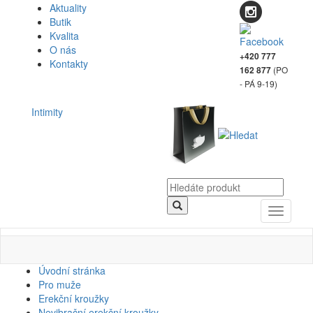
Aktuality
Butik
Kvalita
O nás
+420 777
Kontakty
(PO
162 877
- PÁ 9-19)
Intimity
Toggle
navigati
Úvodní stránka
Pro muže
Erekční kroužky
Nevibrační erekční kroužky