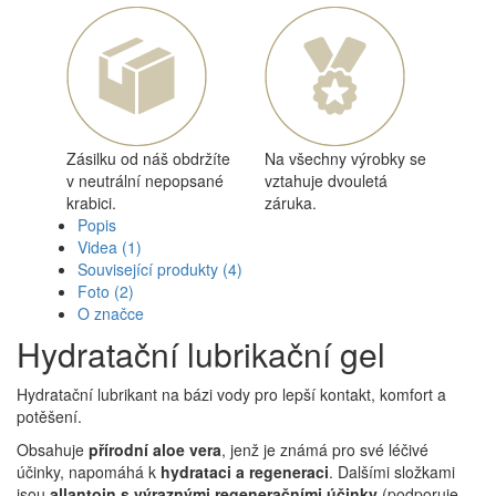
Zásilku od náš obdržíte
Na všechny výrobky se
v neutrální nepopsané
vztahuje dvouletá
krabici.
záruka.
Popis
Videa
(1)
Související produkty
(4)
Foto
(2)
O značce
Hydratační lubrikační gel
Hydratační lubrikant na bázi vody pro lepší kontakt, komfort a
potěšení.
Obsahuje
přírodní aloe vera
, jenž je známá pro své léčivé
účinky, napomáhá k
hydrataci a regeneraci
. Dalšími složkami
jsou
allantoin s výraznými regeneračními účinky
(podporuje