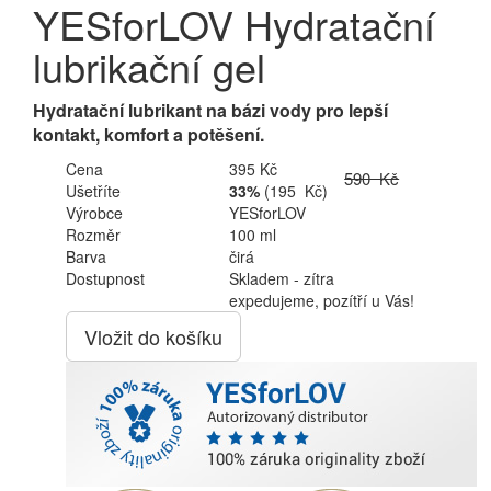
YESforLOV Hydratační
lubrikační gel
Hydratační lubrikant na bázi vody pro lepší
kontakt, komfort a potěšení.
Cena
395 Kč
590 Kč
Ušetříte
33%
(195 Kč)
Výrobce
YESforLOV
Rozměr
100 ml
Barva
čirá
Dostupnost
Skladem - zítra
expedujeme, pozítří u Vás!
Vložit do košíku