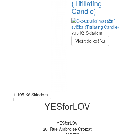
(Titillating
Candle)
795 Kč
Skladem
Vložit do košíku
1 195 Kč
Skladem
-7%
Vložit do košíku
YESforLOV
YESforLOV
20, Rue Ambroise Croizat