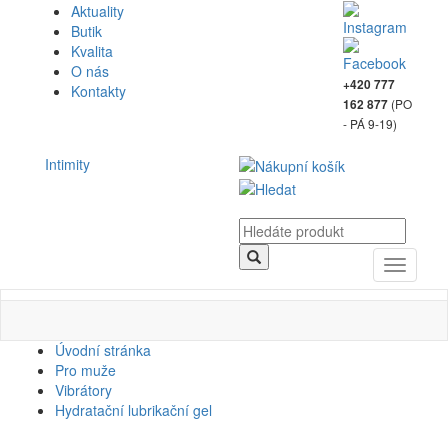
Aktuality
Butik
Kvalita
O nás
+420 777
Kontakty
(PO
162 877
- PÁ 9-19)
Intimity
Toggle
navigati
Úvodní stránka
Pro muže
Vibrátory
Hydratační lubrikační gel