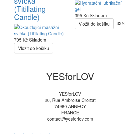
svíčka
(Titillating
Candle)
395 Kč
Skladem
-33%
Vložit do košíku
795 Kč
Skladem
Vložit do košíku
YESforLOV
YESforLOV
20, Rue Ambroise Croizat
74960 ANNECY
FRANCE
contact@yesforlov.com
.
.
.
.
.