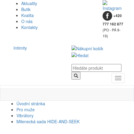
Aktuality
Butik
Kvalita
+420
O nás
777 162 877
Kontakty
(PO - PÁ 9-
19)
Intimity
Toggle
navigati
Úvodní stránka
Pro muže
Vibrátory
Milenecká sada HIDE-AND-SEEK