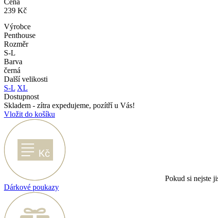
Cena
239 Kč
Výrobce
Penthouse
Rozměr
S-L
Barva
černá
Další velikosti
S-L
XL
Dostupnost
Skladem - zítra expedujeme, pozítří u Vás!
Vložit do košíku
Pokud si nejste ji
Dárkové poukazy