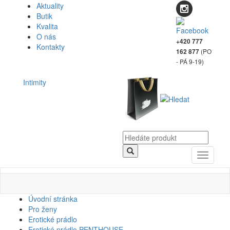
Aktuality
Butik
Kvalita
O nás
+420 777
Kontakty
(PO
162 877
- PÁ 9-19)
Intimity
Toggle
navigati
Úvodní stránka
Pro ženy
Erotické prádlo
Erotické prádlo PENTHOUSE