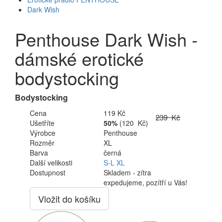
Dark Wish
Penthouse Dark Wish -
dámské erotické
bodystocking
Bodystocking
Cena
119 Kč
239 Kč
Ušetříte
50%
(120 Kč)
Výrobce
Penthouse
Rozměr
XL
Barva
černá
Další velikosti
S-L
XL
Dostupnost
Skladem - zítra
expedujeme, pozítří u Vás!
Vložit do košíku